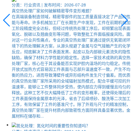
分类：行业资讯
| 发布时间：2026-07-28
真空热处理厂家如何破解精密零件变形难题？
在高端装备制造领域，精密零部件的加工质量直接决定了产品的性
能与寿命。许多机械加工厂在长期生产中发现，工件在前期机械加
工阶段精度完全达标，但经过传统热处理工序后，却频繁出现表面
氧化、脱碳以及翘曲变形等问题，导致整批工件面临报废风险。面
对这一行业共性痛点，专业的真空热处理厂家通过提供无氧密闭环
境下的热处理解决方案，从源头规避了金属与空气接触产生的化学
反应，彻底解决了工件表面发黑、起皮以及内部碳元素流失的隐性
缺陷，确保了材料力学性能的稳定性。选择一家技术成熟的真空热
处理厂家，核心在于其设备能否实现炉腔内温场的均匀稳定。传统
开放式加热方式容易因工件表面与芯部升温速度不一致，产生不均
衡的热应力，进而导致薄壁件或异形结构件发生尺寸偏差。而优质
的真空热处理厂家所采用的全域辐射加热模式，配合平缓可控的升
温速率，能够让工件整体同步受热，使内部应力得到缓慢且均匀的
释放。这种工艺不仅大幅降低了工件的变形概率，还使得处理后的
工件表面保持金属原本的光泽，省去了后续喷砂、酸洗等二次加工
工序，有效保留了工件的基准尺寸。除了外观与尺寸的精准控制，
真空热处理厂家在提升材质内部致密性方面同样具备显著优势。金
属材料在储存和...