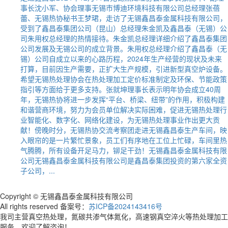
事长沈小军、协会理事无锡市博迪环境科技有限公司总经理张蓓
蕾、无锡热协秘书王梦珺，走访了无锡鑫昌泰金属科技有限公司，
受到了鑫昌泰集团公司（昆山）总经理朱金凯及鑫昌泰（无锡）公
司朱用权总经理的热情接待。朱金凯总经理详细介绍了鑫昌泰集团
公司发展及无锡公司的成立背景。朱用权总经理介绍了鑫昌泰（无
锡）公司自成立以来的心路历程，2024年生产经营的现状及未来
打算，目前因生产需要，正扩大生产规模，引进新型真空炉设备。
希望无锡热处理协会在热处理加工定价标准制定及环保、节能政策
指引等方面给于更多支持。张就坤理事长表示明年协会成立40周
年，无锡热协将进一步发挥“平台、桥梁、纽带”的作用，积极构建
和谐营商环境，努力为会员单位解决实际困难，促进无锡热处理行
业智能化、数字化、网络化建设，为无锡热处理事业作出更大贡
献！傍晚时分，无锡热协交流考察团走进无锡鑫昌泰生产车间，映
入眼帘的是一片繁忙景象，员工们有序地在工位上忙碌，车间里热
气腾腾，所有设备开足马力，铆足干劲！无锡鑫昌泰金属科技有限
公司无锡鑫昌泰金属科技有限公司是鑫昌泰集团投资的第六家全资
子公司，...
Copyright © 无锡鑫昌泰金属科技有限公司
All rights reserved 备案号：
苏ICP备2024143416号
我司主营真空热处理，氮碳共渗气体氮化，高速钢真空淬火等热处理加工
服务，欢迎了解咨询！