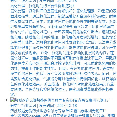
分类：技术资讯
| 发布时间：2024-12-16
氮化处理：氮化时间的重要性你知道吗？
氮化处理：氮化时间的重要性你知道吗？氮化处理是一种重要的表
面处理技术，通过氮化过程，能够显著提升金属材料的硬度、耐磨
性和抗腐蚀性。其中，氮化时间作为氮化处理中的关键参数，对处
理效果具有显著影响。 氮化时间的长短直接决定了氮化层的厚度
和均匀性。在氮化过程中，金属表面与氮化物发生反应，逐渐形成
氮化层。随着氮化时间的增加，氮化层的厚度逐渐增加，但其增长
速率并非线性。过短的氮化时间可能导致氮化层过薄，无法充分发
挥氮化效果；而过长的氮化时间则可能导致氮化层过厚，甚至产生
裂纹或剥落现象。 此外，氮化时间还会影响氮化层的均匀性。在
氮化过程中，金属表面的不同区域可能存在反应速率差异，导致氮
化层厚度分布不均。通过合理控制氮化时间，可以优化氮化层的均
匀性，提高工件的整体性能。 因此，在选择氮化时间时，需要根
据工件的材质、形状、尺寸以及所需性能进行综合考虑。同时，还
需要结合氮化温度、气氛成分等其他参数进行协同优化，以获得良
佳的氮化处理效果。 综上所述，氮化时间对氮化处理效果具有重
要影响。合理选择和控制氮化时间，是实现高质量氮化处理的关
键。
分类：行业资讯
| 发布时间：2024-12-16
热烈欢迎无锡热处理协会领导专家莅临 鑫昌泰集团无锡工厂
走进鑫昌泰2024年12月11日无锡热处理协会理事长张就坤、副理